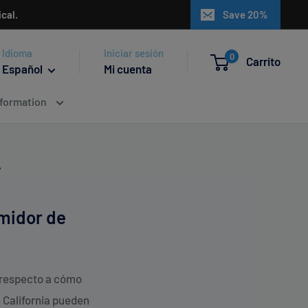
cal.
Save 20%
Idioma
Iniciar sesión
0
Carrito
Español
Mi cuenta
nformation
.
umidor de
n respecto a cómo
e California pueden