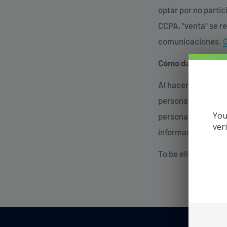
optar por no partic
CCPA, "venta" se re
comunicaciones.
O
Cómo darse de ba
Al hacer clic en e
personal. Esto se 
You
personalizar su ex
ver
información, vea nu
To be eligible to o