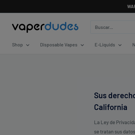
Ir
WAR
directamente
al
Vaperdudes
contenido
Shop
Disposable Vapes
E-Liquids
N
Sus derecho
California
La Ley de Privacid
se tratan sus datos