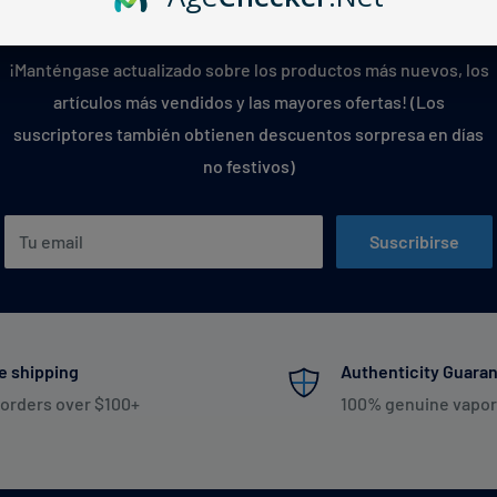
Boletín VaperDudes
¡Manténgase actualizado sobre los productos más nuevos, los
artículos más vendidos y las mayores ofertas! (Los
suscriptores también obtienen descuentos sorpresa en días
no festivos)
Tu email
Suscribirse
e shipping
Authenticity Guara
 orders over $100+
100% genuine vapor