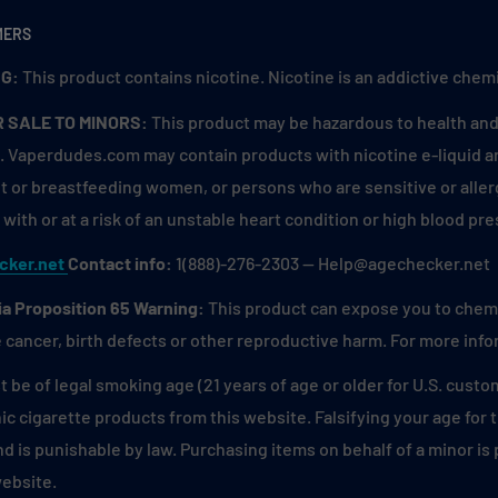
MERS
G:
This product contains nicotine. Nicotine is an addictive chemi
R SALE TO MINORS:
This product may be hazardous to health and 
. Vaperdudes.com may contain products with nicotine e-liquid are
 or breastfeeding women, or persons who are sensitive or allerg
with or at a risk of an unstable heart condition or high blood pre
cker.net
Contact info:
1(888)-276-2303 — Help@agechecker.net
ia Proposition 65 Warning:
This product can expose you to chemic
 cancer, birth defects or other reproductive harm. For more inf
 be of legal smoking age (21 years of age or older for U.S. custo
ic cigarette products from this website. Falsifying your age for
and is punishable by law. Purchasing items on behalf of a minor i
website.