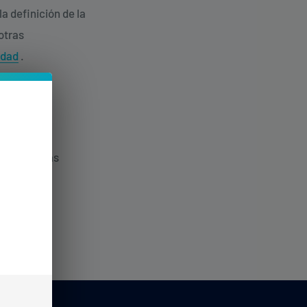
a definición de la
 otras
idad
.
información
ayudar a
es. Para más