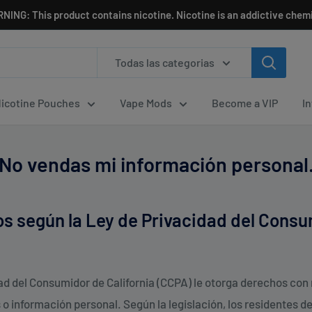
NING: This product contains nicotine. Nicotine is an addictive chemi
Todas las categorias
icotine Pouches
Vape Mods
Become a VIP
I
No vendas mi información personal
s según la Ley de Privacidad del Cons
ad del Consumidor de California (CCPA) le otorga derechos co
 o información personal. Según la legislación, los residentes d