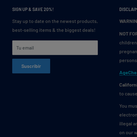
SIGN UP & SAVE 20%!
DISCLAI
Stay up to date on the newest products,
WARNIN
best-selling items & the biggest deals!
NOT FO
children
Tu email
pregnant
persons 
Suscribir
AgeChe
Californ
to cause
You must
electron
illegal 
on our 