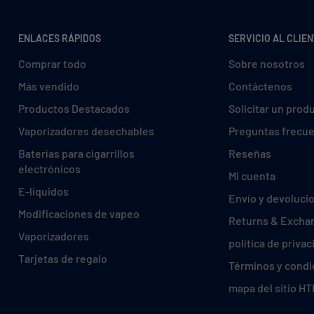
ENLACES RÁPIDOS
SERVICIO AL CLIE
Comprar todo
Sobre nosotros
Más vendido
Contáctenos
Productos Destacados
Solicitar un prod
Vaporizadores desechables
Preguntas frecu
Baterías para cigarrillos
Reseñas
electrónicos
Mi cuenta
E-líquidos
Envío y devoluci
Modificaciones de vapeo
Returns & Excha
Vaporizadores
política de privac
Tarjetas de regalo
Términos y condi
mapa del sitio H