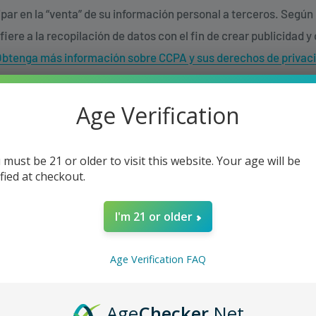
ipar en la “venta” de su información personal a terceros. Según l
fiere a la recopilación de datos con el fin de crear publicidad y
btenga más información sobre CCPA y sus derechos de privac
ja
Age Verification
l enlace a continuación, ya no recopilaremos ni venderemos su 
aplica tanto a terceros como a los datos que recopilamos para 
 must be 21 or older to visit this website. Your age will be
periencia en nuestro sitio web o mediante otras comunicacion
ified at checkout.
estra política de privacidad.
pt-out, you must be browsing from California.
I'm 21 or older
Age Verification FAQ
Age
Checker
.Net