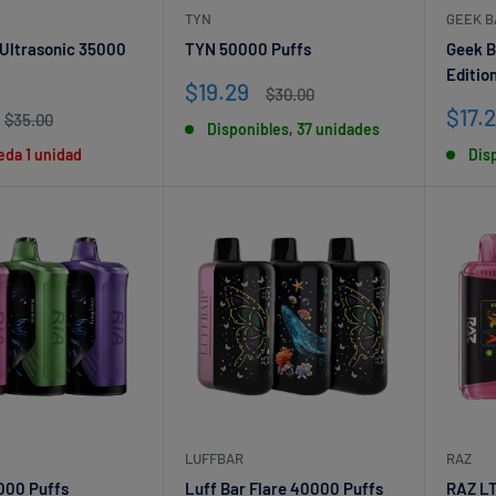
TYN
GEEK B
 Ultrasonic 35000
TYN 50000 Puffs
Geek B
Editio
Precio
$19.29
Precio
$30.00
de
habitual
Prec
$17.
Precio
$35.00
Disponibles, 37 unidades
venta
habitual
de
eda 1 unidad
Dis
vent
LUFFBAR
RAZ
000 Puffs
Luff Bar Flare 40000 Puffs
RAZ LT