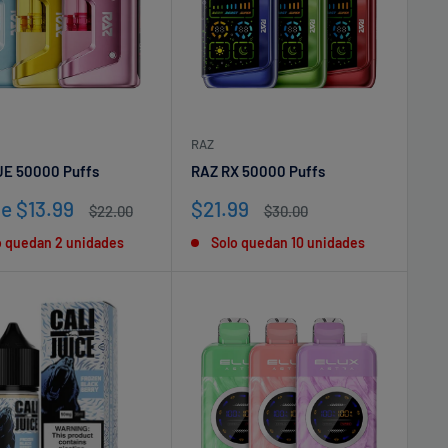
RAZ
UE 50000 Puffs
RAZ RX 50000 Puffs
io
Precio
e $13.99
$21.99
Precio
Precio
$22.00
$30.00
habitual
de
habitual
o quedan 2 unidades
Solo quedan 10 unidades
a
venta