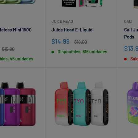
Tu email
JUICE HEAD
CALI
Suscribir
eloso Mini 1500
Juice Head E-Liquid
Cali Ju
Pods
Precio
$14.99
Precio
$18.00
de
habitual
Prec
$13.
Precio
$15.00
Disponibles, 616 unidades
venta
habitual
de
bles, 45 unidades
Sol
vent