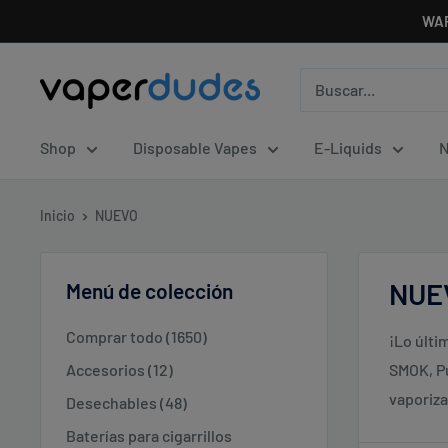
Ir
WAR
directamente
al
Vaperdudes
contenido
Shop
Disposable Vapes
E-Liquids
N
Inicio
NUEVO
NUE
Menú de colección
Comprar todo (1650)
¡Lo últi
Accesorios (12)
SMOK, P
vaporiza
Desechables (48)
Baterías para cigarrillos