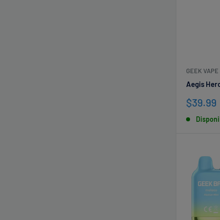
GEEK VAPE
Aegis Hero
Precio
$39.99
de
Disponi
venta