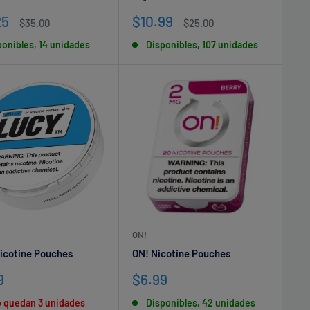
io
Precio
25
$10.99
Precio
Precio
$35.00
$25.00
habitual
de
habitual
ponibles, 14 unidades
Disponibles, 107 unidades
a
venta
ON!
icotine Pouches
ON! Nicotine Pouches
io
Precio
9
$6.99
de
o quedan 3 unidades
Disponibles, 42 unidades
a
venta