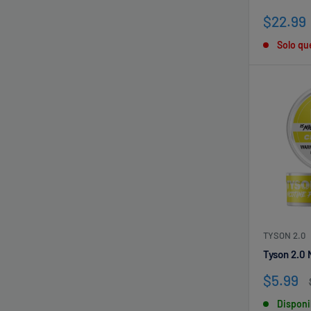
Precio
$22.99
de
Solo qu
venta
TYSON 2.0
Tyson 2.0 
Precio
$5.99
de
Disponi
venta