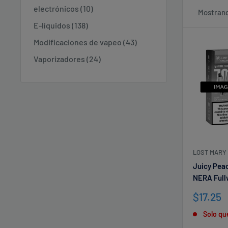
electrónicos (10)
Mostrand
E-líquidos (138)
Modificaciones de vapeo (43)
Vaporizadores (24)
LOST MARY
Juicy Peac
NERA Full
Precio
$17.25
de
Solo qu
venta