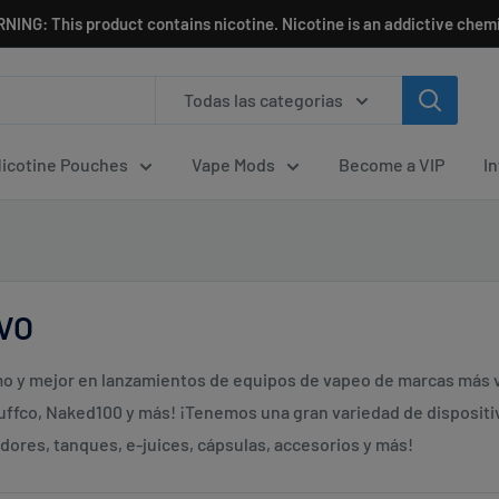
NING: This product contains nicotine. Nicotine is an addictive chemi
Todas las categorias
icotine Pouches
Vape Mods
Become a VIP
I
VO
mo y mejor en lanzamientos de equipos de vapeo de marcas más ve
uffco, Naked100 y más! ¡Tenemos una gran variedad de disposit
dores, tanques, e-juices, cápsulas, accesorios y más!