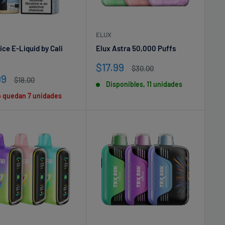
ELUX
ice E-Liquid by Cali
Elux Astra 50,000 Puffs
Precio
$17.99
Precio
$30.00
de
habitual
io
99
Precio
$18.00
Disponibles, 11 unidades
venta
habitual
o quedan 7 unidades
a