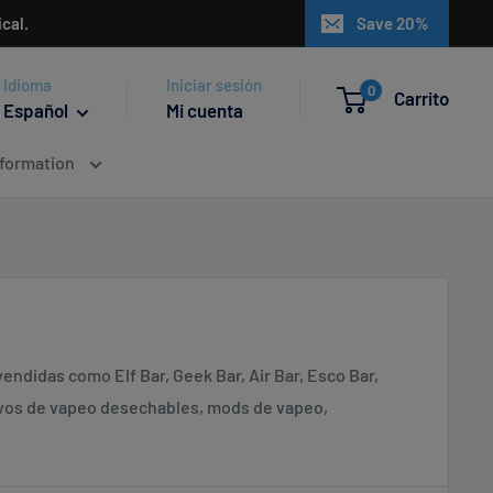
cal.
Save 20%
Idioma
Iniciar sesión
0
Carrito
Español
Mi cuenta
nformation
ndidas como Elf Bar, Geek Bar, Air Bar, Esco Bar,
ivos de vapeo desechables, mods de vapeo,