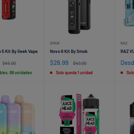
SMOK
RAZ
 5 Kit By Geek Vape
Novo 6 Kit By Smok
RAZ V
Precio
Prec
$28.99
Desd
Precio
Precio
$45.00
$40.00
habitual
de
habitual
de
bles, 68 unidades
Solo queda 1 unidad
Sol
venta
vent
Get 20% off your first order!
Stay up to date on the newest releases & discounts!