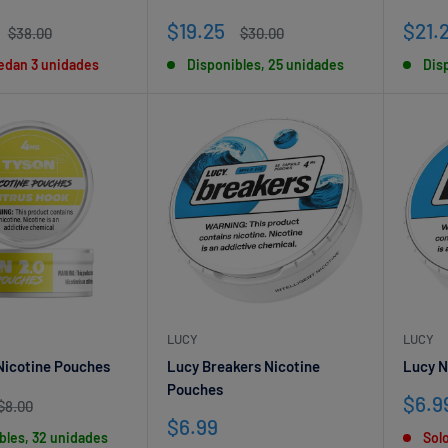
Precio
Prec
$19.25
$21.
Precio
Precio
$38.00
$30.00
habitual
de
habitual
de
edan 3 unidades
Disponibles, 25 unidades
Dis
venta
vent
LUCY
LUCY
Nicotine Pouches
Lucy Breakers Nicotine
Lucy N
Pouches
Prec
$6.9
Precio
$8.00
habitual
de
Precio
$6.99
bles, 32 unidades
Sol
vent
de