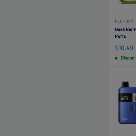
GEEK BAR
Geek Bar M
Puffs
Precio
$10.49
de
Disponi
venta