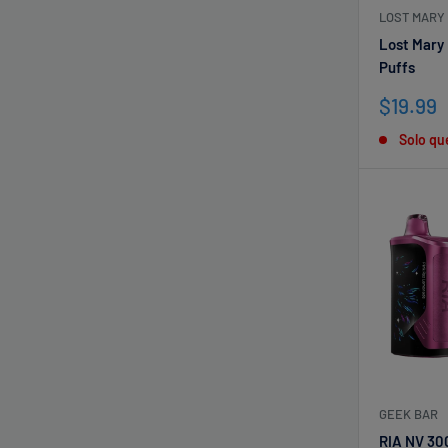
LOST MARY
Lost Mary
Puffs
Precio
$19.99
de
Solo qu
venta
GEEK BAR
RIA NV 30