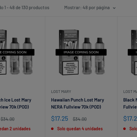
o 1 - 48 de 130 productos
Mostrar: 48 por página
LOST MARY
LOST M
h Ice Lost Mary
Hawaiian Punch Lost Mary
Black 
view 70k (POD)
NERA Fullview 70k (POD)
Fullvi
Precio
Prec
$17.25
$17.
Precio
Precio
$34.00
$34.00
habitual
de
habitual
de
edan 2 unidades
Solo quedan 4 unidades
Sol
venta
vent