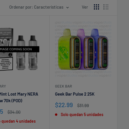
Ordenar por: Características
Ver
ARY
GEEK BAR
Mint Lost Mary NERA
Geek Bar Pulse 2 25K
ew 70k (POD)
Precio
$22.99
Precio
$31.99
de
habitual
io
25
Precio
$34.00
Solo quedan 5 unidades
venta
habitual
o quedan 4 unidades
a