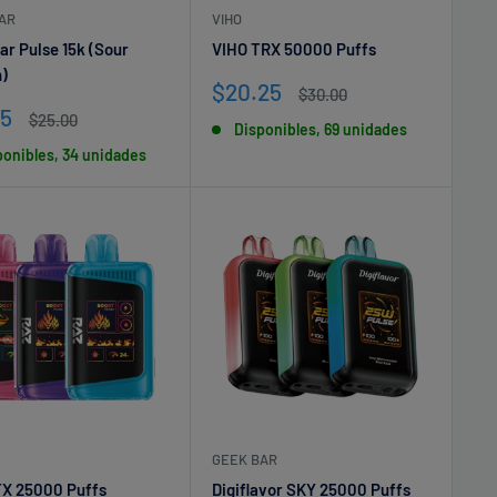
AR
VIHO
ar Pulse 15k (Sour
VIHO TRX 50000 Puffs
n)
Precio
$20.25
Precio
$30.00
de
habitual
io
25
Precio
$25.00
Disponibles, 69 unidades
venta
habitual
ponibles, 34 unidades
a
GEEK BAR
X 25000 Puffs
Digiflavor SKY 25000 Puffs