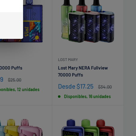
LOST MARY
0000 Puffs
Lost Mary NERA Fullview
70000 Puffs
io
99
Precio
$25.00
habitual
Precio
Desde $17.25
Precio
$34.00
ponibles, 12 unidades
a
de
habitual
Disponibles, 16 unidades
venta