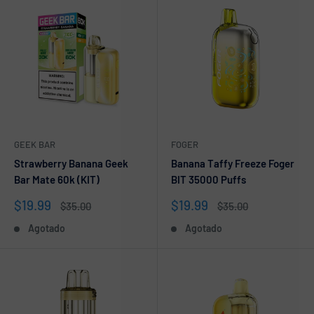
GEEK BAR
FOGER
Strawberry Banana Geek
Banana Taffy Freeze Foger
Bar Mate 60k (KIT)
BIT 35000 Puffs
Precio
Precio
$19.99
$19.99
Precio
Precio
$35.00
$35.00
de
habitual
de
habitual
Agotado
Agotado
venta
venta