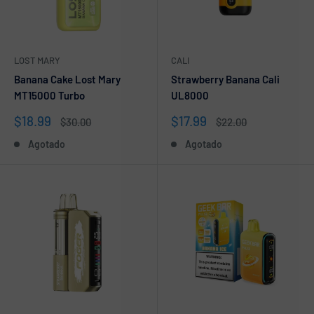
LOST MARY
CALI
Banana Cake Lost Mary
Strawberry Banana Cali
MT15000 Turbo
UL8000
Precio
Precio
$18.99
$17.99
Precio
Precio
$30.00
$22.00
de
habitual
de
habitual
Agotado
Agotado
venta
venta