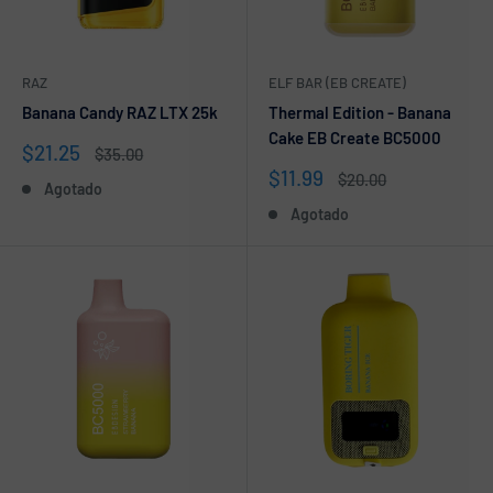
RAZ
ELF BAR (EB CREATE)
Banana Candy RAZ LTX 25k
Thermal Edition - Banana
Cake EB Create BC5000
Precio
$21.25
Precio
$35.00
de
habitual
Precio
$11.99
Precio
$20.00
Agotado
venta
de
habitual
Agotado
venta