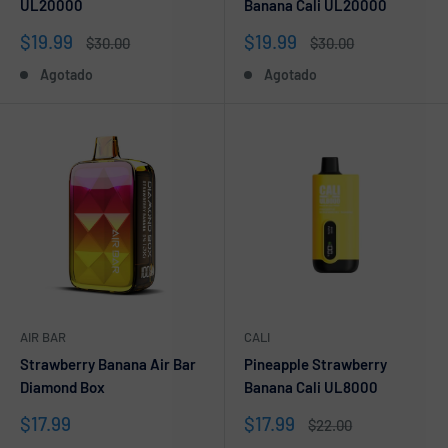
UL20000
Banana Cali UL20000
Precio
Precio
$19.99
$19.99
Precio
Precio
$30.00
$30.00
de
habitual
de
habitual
Agotado
Agotado
venta
venta
AIR BAR
CALI
Strawberry Banana Air Bar
Pineapple Strawberry
Diamond Box
Banana Cali UL8000
Precio
Precio
$17.99
$17.99
Precio
$22.00
de
de
habitual