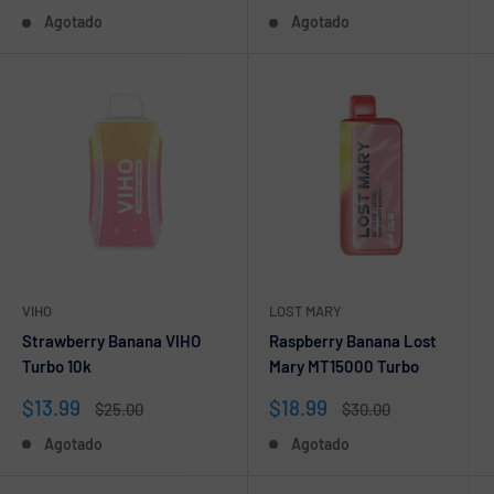
de
de
habitual
Agotado
Agotado
venta
venta
VIHO
LOST MARY
Strawberry Banana VIHO
Raspberry Banana Lost
Turbo 10k
Mary MT15000 Turbo
Precio
Precio
$13.99
$18.99
Precio
Precio
$25.00
$30.00
de
habitual
de
habitual
Agotado
Agotado
venta
venta