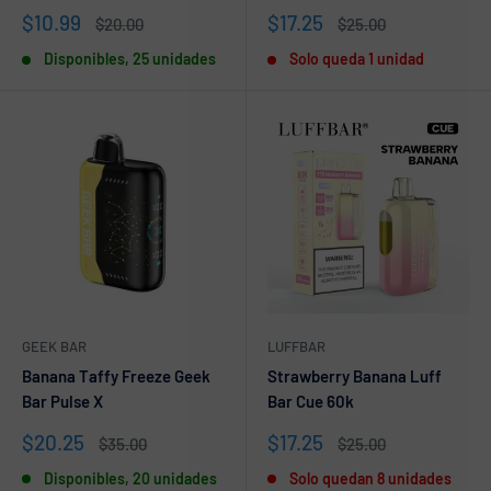
Precio
Precio
$10.99
$17.25
Precio
Precio
$20.00
$25.00
de
habitual
de
habitual
Disponibles, 25 unidades
Solo queda 1 unidad
venta
venta
GEEK BAR
LUFFBAR
Banana Taffy Freeze Geek
Strawberry Banana Luff
Bar Pulse X
Bar Cue 60k
Precio
Precio
$20.25
$17.25
Precio
Precio
$35.00
$25.00
de
habitual
de
habitual
Disponibles, 20 unidades
Solo quedan 8 unidades
venta
venta