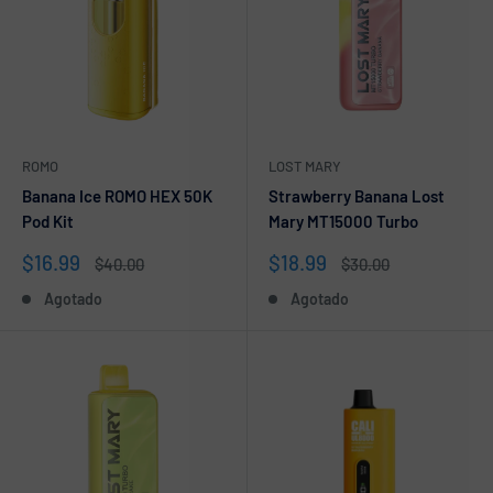
ROMO
LOST MARY
Banana Ice ROMO HEX 50K
Strawberry Banana Lost
Pod Kit
Mary MT15000 Turbo
Precio
Precio
$16.99
$18.99
Precio
Precio
$40.00
$30.00
de
habitual
de
habitual
Agotado
Agotado
venta
venta