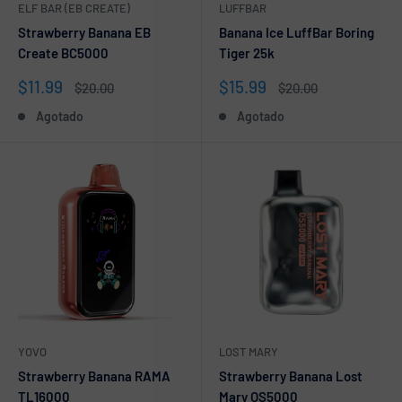
ELF BAR (EB CREATE)
LUFFBAR
Strawberry Banana EB
Banana Ice LuffBar Boring
Create BC5000
Tiger 25k
Precio
Precio
$11.99
$15.99
Precio
Precio
$20.00
$20.00
de
habitual
de
habitual
Agotado
Agotado
venta
venta
YOVO
LOST MARY
Strawberry Banana RAMA
Strawberry Banana Lost
TL16000
Mary OS5000