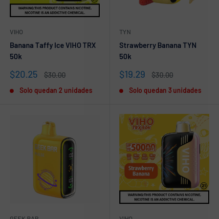
VIHO
TYN
Banana Taffy Ice VIHO TRX
Strawberry Banana TYN
50k
50k
Precio
Precio
$20.25
$19.29
Precio
Precio
$30.00
$30.00
de
habitual
de
habitual
Solo quedan 2 unidades
Solo quedan 3 unidades
venta
venta
GEEK BAR
VIHO