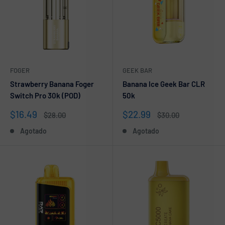
FOGER
GEEK BAR
Strawberry Banana Foger
Banana Ice Geek Bar CLR
Switch Pro 30k (POD)
50k
Precio
Precio
$16.49
$22.99
Precio
Precio
$28.00
$30.00
de
habitual
de
habitual
Agotado
Agotado
venta
venta