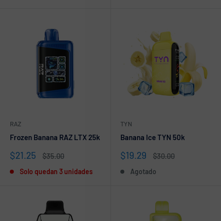
RAZ
TYN
Frozen Banana RAZ LTX 25k
Banana Ice TYN 50k
Precio
Precio
$21.25
$19.29
Precio
Precio
$35.00
$30.00
de
habitual
de
habitual
Solo quedan 3 unidades
Agotado
venta
venta