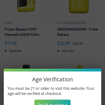
YOVO
ELF BAR (EB CREATE)
Frozen Banana YOVO
EBDESIGN BC5000 - Fresa
Starwalk 40000 Puffs
Plátano
Precio
Precio
$17.99
$12.99
Precio
$20.00
de
de
habitual
Agotado
Agotado
venta
venta
Age Verification
You must be 21 or older to visit this website. Your
age will be verified at checkout.
I'm 21 or older