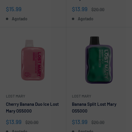
Precio
Precio
$15.99
$13.99
Precio
$20.00
de
de
habitual
Agotado
Agotado
venta
venta
LOST MARY
LOST MARY
Cherry Banana Duo Ice Lost
Banana Split Lost Mary
Mary OS5000
OS5000
Precio
Precio
$13.99
$13.99
Precio
Precio
$20.00
$20.00
de
habitual
de
habitual
Agotado
Agotado