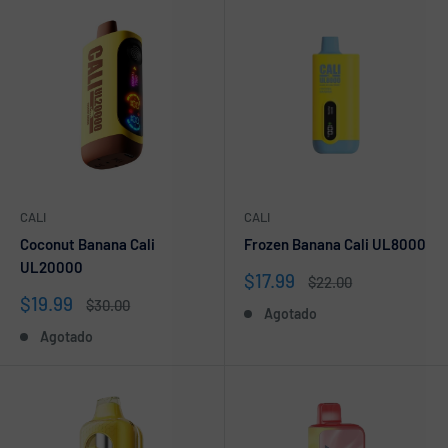
CALI
CALI
Coconut Banana Cali
Frozen Banana Cali UL8000
UL20000
Precio
$17.99
Precio
$22.00
de
habitual
Precio
$19.99
Precio
$30.00
Agotado
venta
de
habitual
Agotado
venta