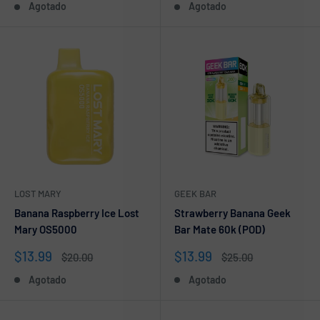
Agotado
Agotado
venta
venta
LOST MARY
GEEK BAR
Banana Raspberry Ice Lost
Strawberry Banana Geek
Mary OS5000
Bar Mate 60k (POD)
Precio
Precio
$13.99
$13.99
Precio
Precio
$20.00
$25.00
de
habitual
de
habitual
Agotado
Agotado
venta
venta