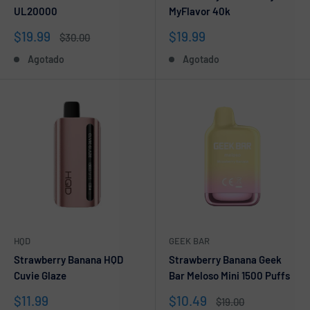
UL20000
MyFlavor 40k
Precio
Precio
$19.99
$19.99
Precio
$30.00
de
habitual
de
Agotado
Agotado
venta
venta
HQD
GEEK BAR
Strawberry Banana HQD
Strawberry Banana Geek
Cuvie Glaze
Bar Meloso Mini 1500 Puffs
Precio
Precio
$11.99
$10.49
Precio
$19.00