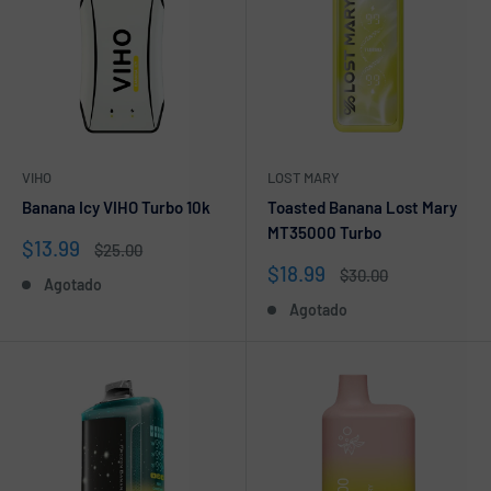
VIHO
LOST MARY
Banana Icy VIHO Turbo 10k
Toasted Banana Lost Mary
MT35000 Turbo
Precio
$13.99
Precio
$25.00
de
habitual
Precio
$18.99
Precio
$30.00
Agotado
venta
de
habitual
Agotado
venta