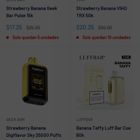
Strawberry Banana Geek
Strawberry Banana VIHO
Bar Pulse 15k
TRX 50k
Precio
Precio
$17.25
$20.25
Precio
Precio
$25.00
$30.00
de
habitual
de
habitual
Solo quedan 5 unidades
Solo quedan 10 unidades
venta
venta
GEEK BAR
LUFFBAR
Strawberry Banana
Banana Taffy Luff Bar Cue
Digiflavor Sky 25000 Puffs
60k