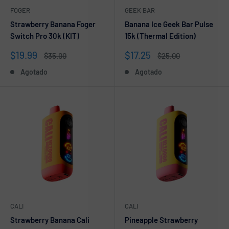
FOGER
GEEK BAR
Strawberry Banana Foger
Banana Ice Geek Bar Pulse
Switch Pro 30k (KIT)
15k (Thermal Edition)
Precio
Precio
$19.99
$17.25
Precio
Precio
$35.00
$25.00
de
habitual
de
habitual
Agotado
Agotado
venta
venta
CALI
CALI
Strawberry Banana Cali
Pineapple Strawberry