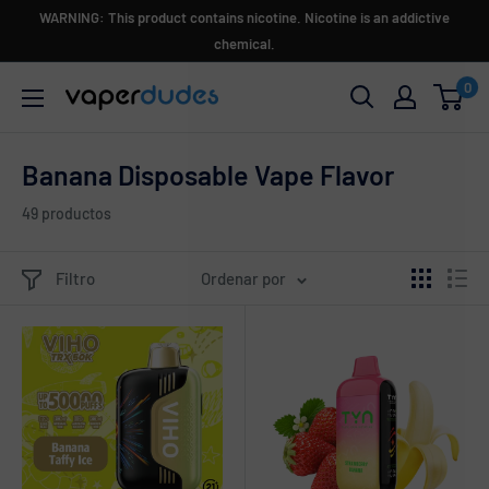
Ir
WARNING: This product contains nicotine. Nicotine is an addictive
directamente
chemical.
al
0
Vaperdudes
contenido
Banana Disposable Vape Flavor
49 productos
Filtro
Ordenar por